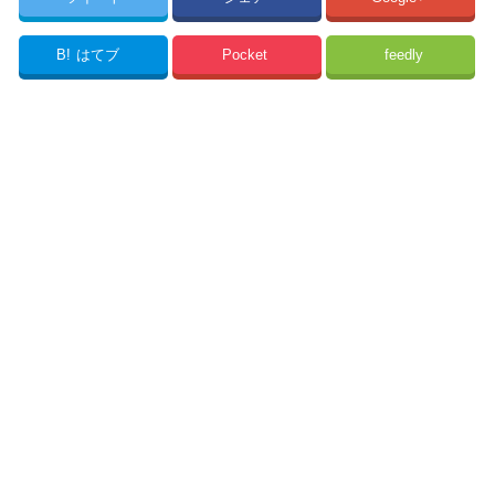
B!
はてブ
Pocket
feedly