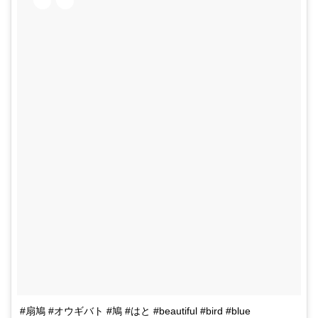
#扇鳩 #オウギバト #鳩 #はと #beautiful #bird #blue