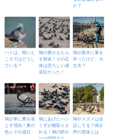
か？
ハトは、暗いと
鳩の糞がもたら
鳩が庭木に巣を
ころではどうし
す肺炎！その正
作ったけど、大
ている？
体は恐ろしい感
丈夫？
染症だった！
鳩が車に糞を落
鳩にあげたパン
鳩やスズメは会
とす理由！糞の
くずが横取りさ
話してる？鳴き
色とその成分
れる！鳩の餌や
声の意味とは
りの問題点と