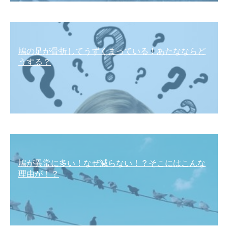
鳩の足が骨折してうずくまっている！あたなならど
うする？
鳩が異常に多い！なぜ減らない！？そこにはこんな
理由が！？