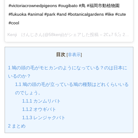
#victoriacrownedpigeons #ougibato #鳥 #福岡市動植物園
#fukuoka #animal #park #and #botanicalgardens #like #cute
#cool
Kenji けんじさん(@58kenji)がシェアした投稿 –
2017 5月 23 1:31午前 PDT
目次
[
非表示
]
1
鳩の頭の毛がモヒカンのようになっている？のは日本に
いるのか？
1.1
鳩の頭の毛が立っている鳩の種類はどれくらいいる
のでしょう。
1.1.1
カンムリバト
1.1.2
オウギバト
1.1.3
レンジャクバト
2
まとめ