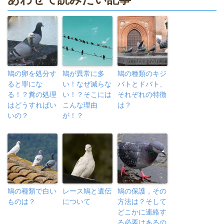
鳩の卵を処分す
鳩が異常に多
鳩の種類のキジ
ると罪にな
い！なぜ減らな
バトとドバト、
る！？糞の処理
い！？そこには
それぞれの特徴
はどうすればい
こんな理由
は？
いの？
が！？
鳩の種類で白い
レース鳩と遺伝
鳩の保護，その
ものは？
について
方法は？そして
どこかに連絡す
る必要はあるの