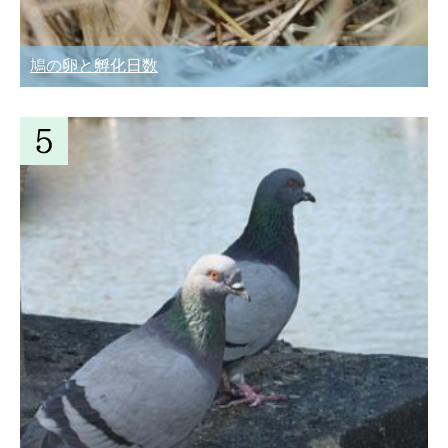
鳩の卵と孵化日数