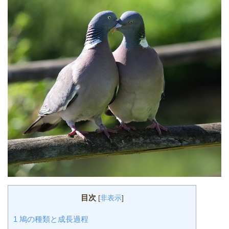
目次
[
非表示
]
1
鳩の種類と成長過程