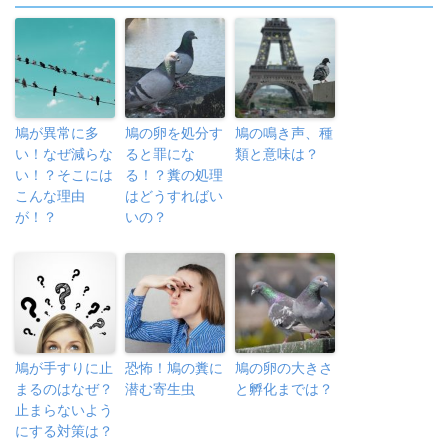
鳩が異常に多
鳩の卵を処分す
鳩の鳴き声、種
い！なぜ減らな
ると罪にな
類と意味は？
い！？そこには
る！？糞の処理
こんな理由
はどうすればい
が！？
いの？
鳩が手すりに止
恐怖！鳩の糞に
鳩の卵の大きさ
まるのはなぜ？
潜む寄生虫
と孵化までは？
止まらないよう
にする対策は？