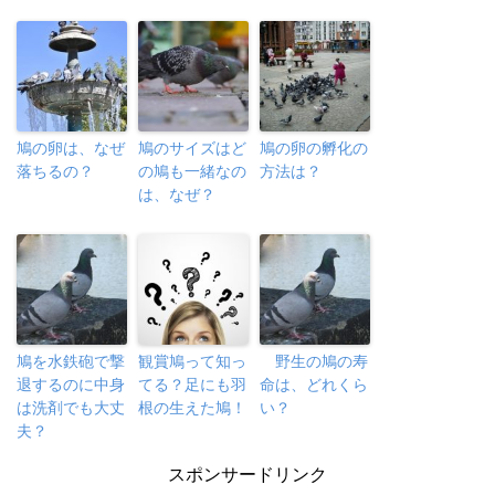
鳩の卵は、なぜ
鳩のサイズはど
鳩の卵の孵化の
落ちるの？
の鳩も一緒なの
方法は？
は、なぜ？
鳩を水鉄砲で撃
観賞鳩って知っ
野生の鳩の寿
退するのに中身
てる？足にも羽
命は、どれくら
は洗剤でも大丈
根の生えた鳩！
い？
夫？
スポンサードリンク