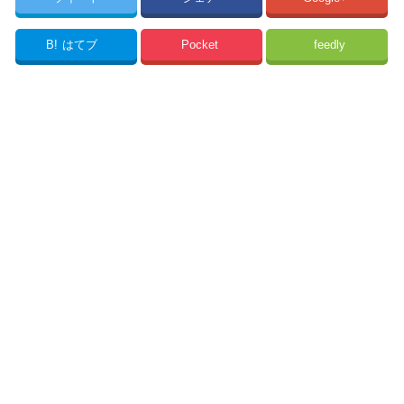
B!
はてブ
Pocket
feedly