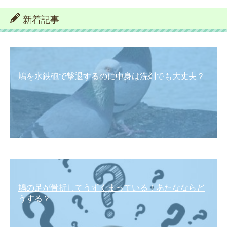
新着記事
鳩を水鉄砲で撃退するのに中身は洗剤でも大丈夫？
鳩の足が骨折してうずくまっている！あたなならど
うする？