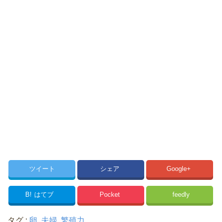
ツイート
シェア
Google+
B!
はてブ
Pocket
feedly
タグ :
卵
,
夫婦
,
繁殖力