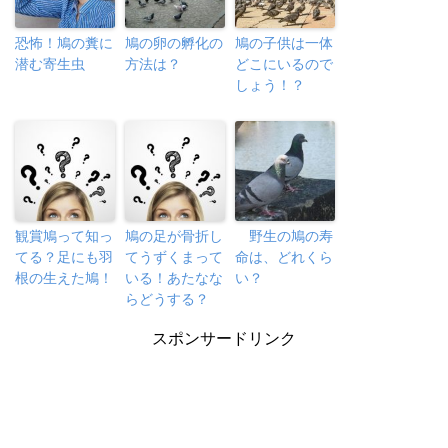
恐怖！鳩の糞に
鳩の卵の孵化の
鳩の子供は一体
潜む寄生虫
方法は？
どこにいるので
しょう！？
観賞鳩って知っ
鳩の足が骨折し
野生の鳩の寿
てる？足にも羽
てうずくまって
命は、どれくら
根の生えた鳩！
いる！あたなな
い？
らどうする？
スポンサードリンク