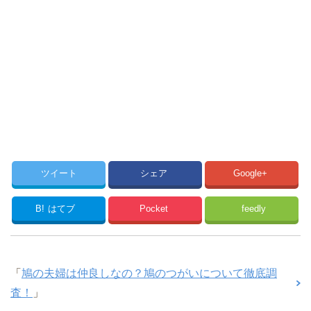
ツイート
シェア
Google+
B!
はてブ
Pocket
feedly
「
鳩の夫婦は仲良しなの？鳩のつがいについて徹底調
査！
」