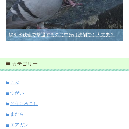
鳩を水鉄砲で撃退するのに中身は洗剤でも大丈夫？
カテゴリー
こぶ
つがい
とうもろこし
まだら
エアガン