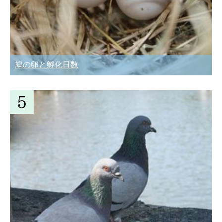
鳩の卵と孵化日数