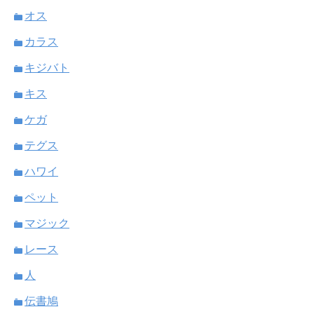
オス
カラス
キジバト
キス
ケガ
テグス
ハワイ
ペット
マジック
レース
人
伝書鳩