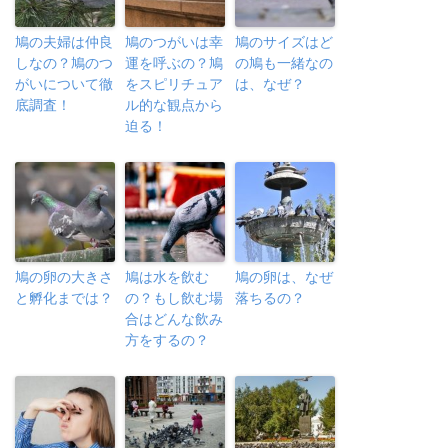
鳩の夫婦は仲良
鳩のつがいは幸
鳩のサイズはど
しなの？鳩のつ
運を呼ぶの？鳩
の鳩も一緒なの
がいについて徹
をスピリチュア
は、なぜ？
底調査！
ル的な観点から
迫る！
鳩の卵の大きさ
鳩は水を飲む
鳩の卵は、なぜ
と孵化までは？
の？もし飲む場
落ちるの？
合はどんな飲み
方をするの？