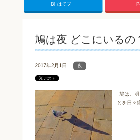
B!
はてブ
P
鳩は夜 どこにいるの
2017年2月1日
夜
鳩は、明
とを日々