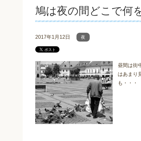
鳩は夜の間どこで何
2017年1月12日
夜
昼間は街
はあまり
も・・・