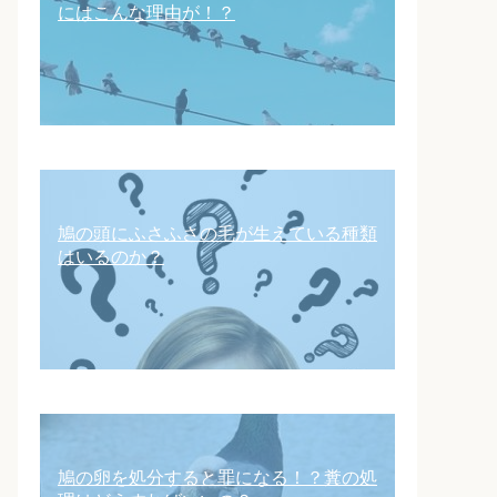
にはこんな理由が！？
鳩の頭にふさふさの毛が生えている種類
はいるのか？
鳩の卵を処分すると罪になる！？糞の処