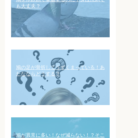
も大丈夫？
鳩の足が骨折してうずくまっている！あ
たなならどうする？
鳩が異常に多い！なぜ減らない！？そこ