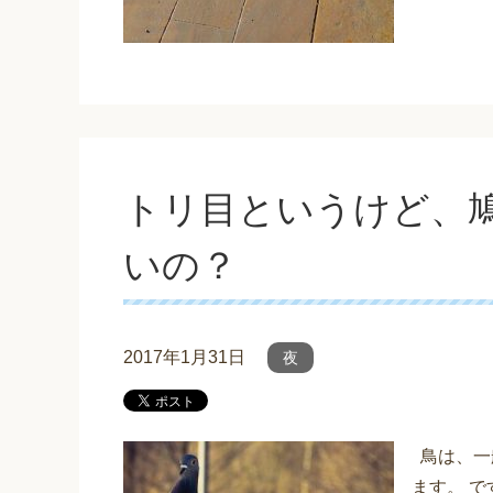
トリ目というけど、
いの？
2017年1月31日
夜
鳥は、一
ます。 