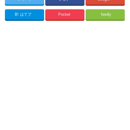
B!
はてブ
Pocket
feedly