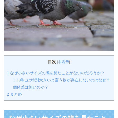
目次
[
非表示
]
1
なぜ小さいサイズの鳩を見たことがないのだろうか？
1.1
鳩には特別大きいと言う物が存在しないのはなぜ？
個体差は無いのか？
2
まとめ