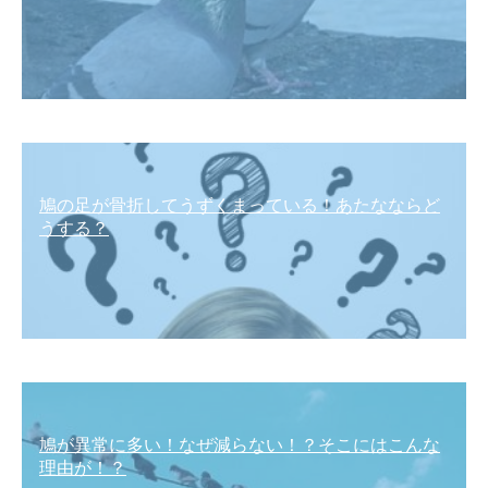
鳩の足が骨折してうずくまっている！あたなならど
うする？
鳩が異常に多い！なぜ減らない！？そこにはこんな
理由が！？