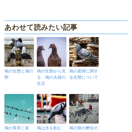
あわせて読みたい記事
鳩の生態と鳩の
鳩の生態から見
鳩の産卵に関す
卵
る、鳩の夫婦の
る生態について
生活
鳩が異常に多
鳩は水を飲む
鳩の卵の孵化の