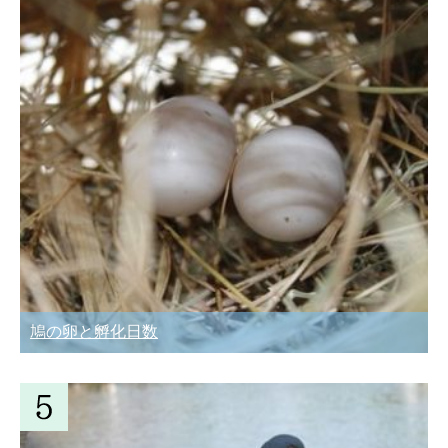
鳩の卵と孵化日数