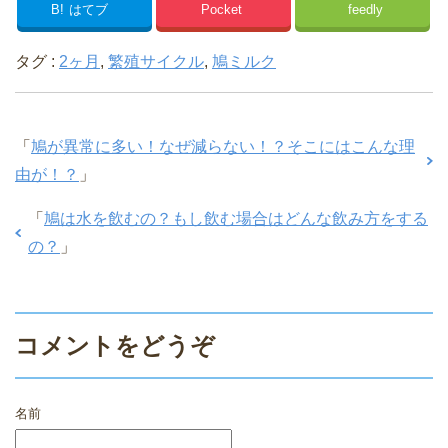
B!
はてブ
Pocket
feedly
タグ :
2ヶ月
,
繁殖サイクル
,
鳩ミルク
「
鳩が異常に多い！なぜ減らない！？そこにはこんな理
由が！？
」
「
鳩は水を飲むの？もし飲む場合はどんな飲み方をする
の？
」
コメントをどうぞ
名前