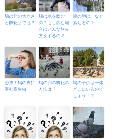
鳩の卵の大きさ
鳩は水を飲む
鳩の卵は、なぜ
と孵化までは？
の？もし飲む場
落ちるの？
合はどんな飲み
方をするの？
恐怖！鳩の糞に
鳩の卵の孵化の
鳩の子供は一体
潜む寄生虫
方法は？
どこにいるので
しょう！？