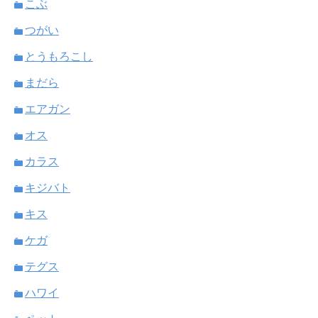
こぶ
つがい
とうもろこし
まだら
エアガン
オス
カラス
キジバト
キス
ケガ
テグス
ハワイ