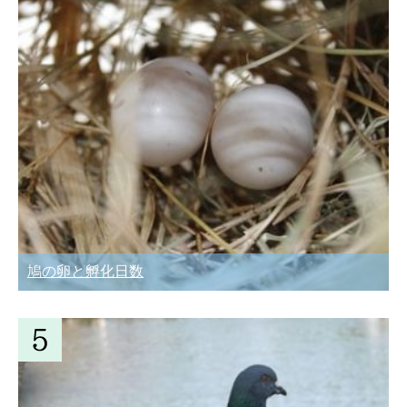
鳩の卵と孵化日数