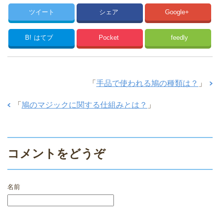
ツイート
シェア
Google+
B!
はてブ
Pocket
feedly
「
手品で使われる鳩の種類は？
」
「
鳩のマジックに関する仕組みとは？
」
コメントをどうぞ
名前