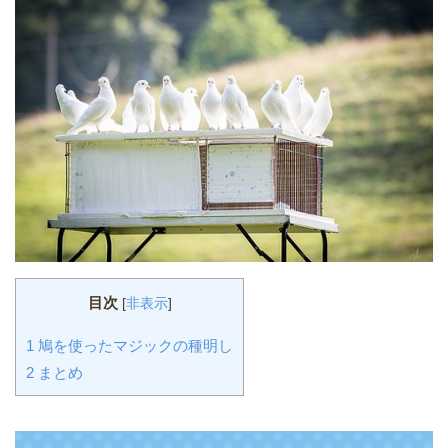
目次
[
非表示
]
1
鳩を使ったマジックの種明し
2
まとめ