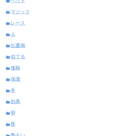
ペット
マジック
レース
人
伝書鳩
似てる
価格
保護
冬
効果
卵
夜
夢占い