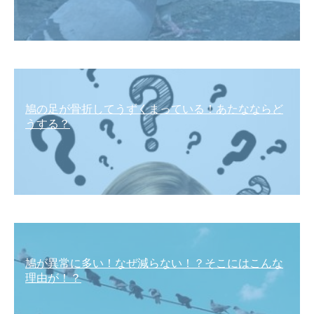
鳩の足が骨折してうずくまっている！あたなならど
うする？
鳩が異常に多い！なぜ減らない！？そこにはこんな
理由が！？