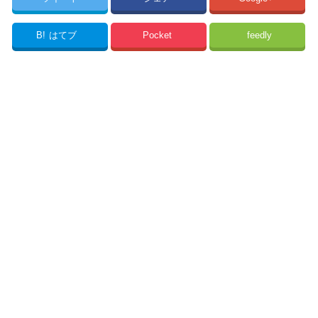
B!
はてブ
Pocket
feedly