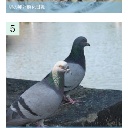
鳩の卵と孵化日数