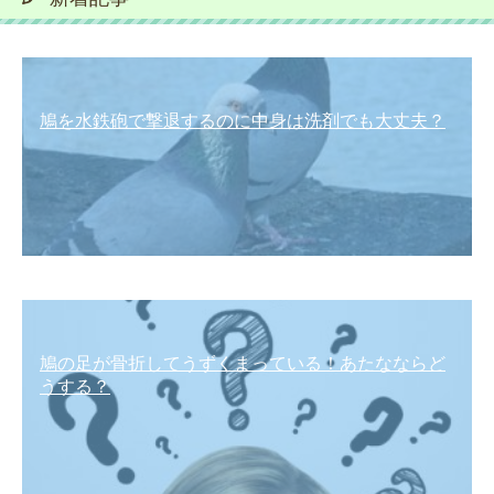
鳩を水鉄砲で撃退するのに中身は洗剤でも大丈夫？
鳩の足が骨折してうずくまっている！あたなならど
うする？