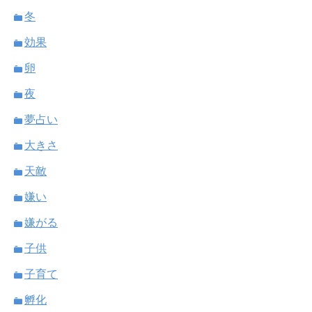
冬
効果
卵
夜
夢占い
大きさ
天敵
嫌い
嫌がる
子供
子育て
孵化