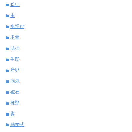
暗い
毒
水浴び
求愛
法律
生態
産卵
病気
磁石
種類
糞
結婚式