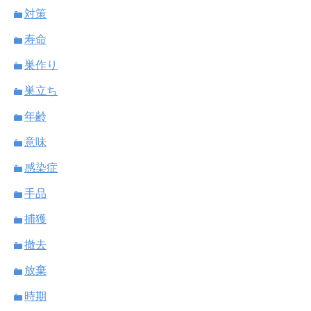
対策
寿命
巣作り
巣立ち
年齢
意味
感染症
手品
捕獲
撤去
放棄
時期