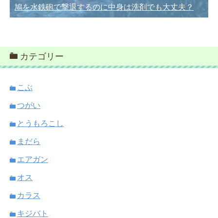
鳩を水鉄砲で撃退するのに中身は洗剤でも大丈夫？
カテゴリー
こぶ
つがい
とうもろこし
まだら
エアガン
オス
カラス
キジバト