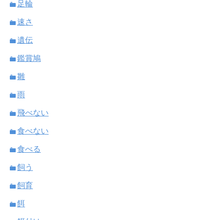
足輪
速さ
遺伝
鑑賞鳩
雛
雨
飛べない
食べない
食べる
飼う
飼育
餌