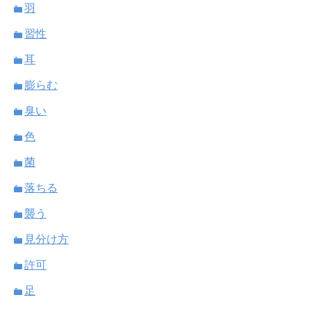
羽
習性
耳
膨らむ
臭い
色
菌
落ちる
襲う
見分け方
許可
足