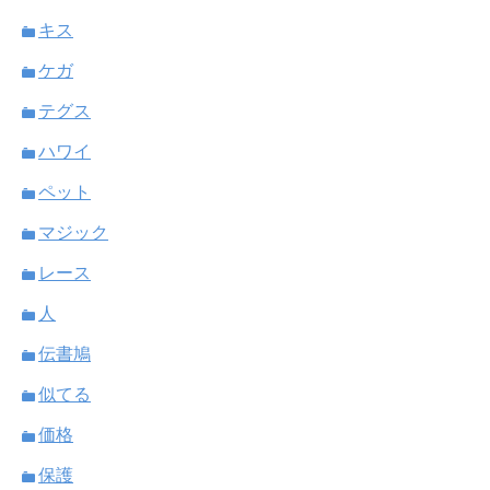
キス
ケガ
テグス
ハワイ
ペット
マジック
レース
人
伝書鳩
似てる
価格
保護