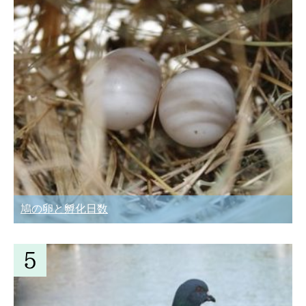
鳩の卵と孵化日数