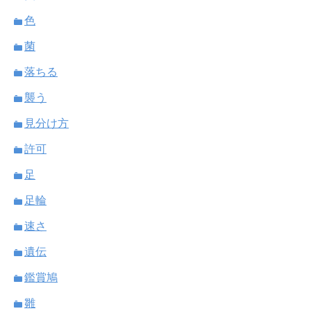
色
菌
落ちる
襲う
見分け方
許可
足
足輪
速さ
遺伝
鑑賞鳩
雛