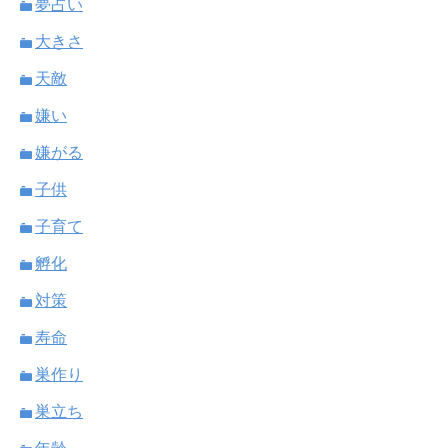
夢占い
大きさ
天敵
嫌い
嫌がる
子供
子育て
孵化
対策
寿命
巣作り
巣立ち