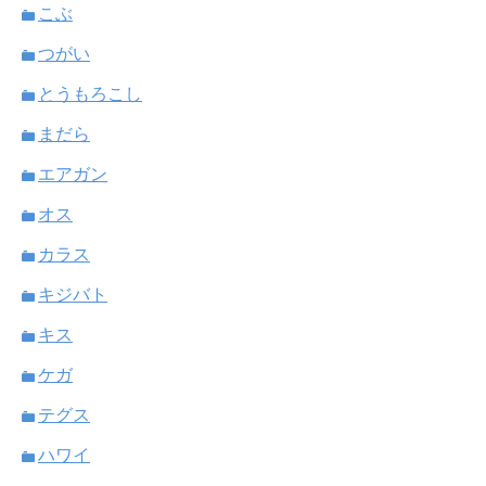
こぶ
つがい
とうもろこし
まだら
エアガン
オス
カラス
キジバト
キス
ケガ
テグス
ハワイ