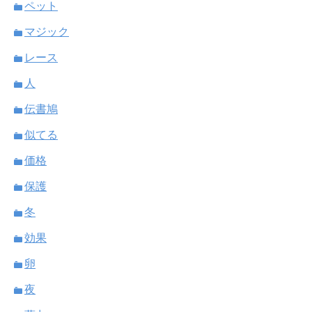
ペット
マジック
レース
人
伝書鳩
似てる
価格
保護
冬
効果
卵
夜