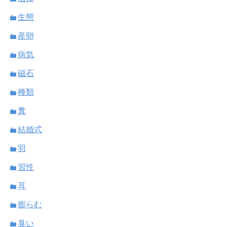
生態
産卵
病気
磁石
種類
糞
結婚式
羽
習性
耳
膨らむ
臭い