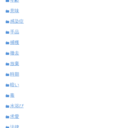
年齢
意味
感染症
手品
捕獲
撤去
放棄
時期
暗い
毒
水浴び
求愛
法律