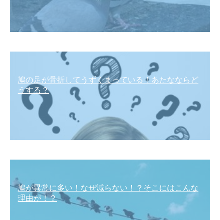
鳩の足が骨折してうずくまっている！あたなならど
うする？
鳩が異常に多い！なぜ減らない！？そこにはこんな
理由が！？