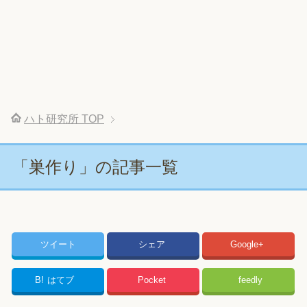
ハト研究所
TOP
「巣作り」の記事一覧
ツイート
シェア
Google+
B!
はてブ
Pocket
feedly