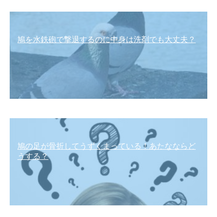
鳩を水鉄砲で撃退するのに中身は洗剤でも大丈夫？
鳩の足が骨折してうずくまっている！あたなならど
うする？