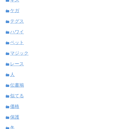
ケガ
テグス
ハワイ
ペット
マジック
レース
人
伝書鳩
似てる
価格
保護
冬