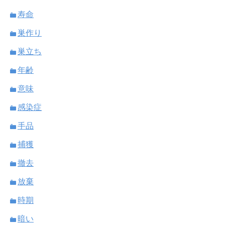
寿命
巣作り
巣立ち
年齢
意味
感染症
手品
捕獲
撤去
放棄
時期
暗い