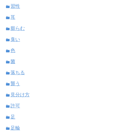
習性
耳
膨らむ
臭い
色
菌
落ちる
襲う
見分け方
許可
足
足輪