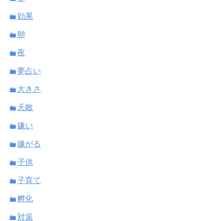
効果
卵
夜
夢占い
大きさ
天敵
嫌い
嫌がる
子供
子育て
孵化
対策