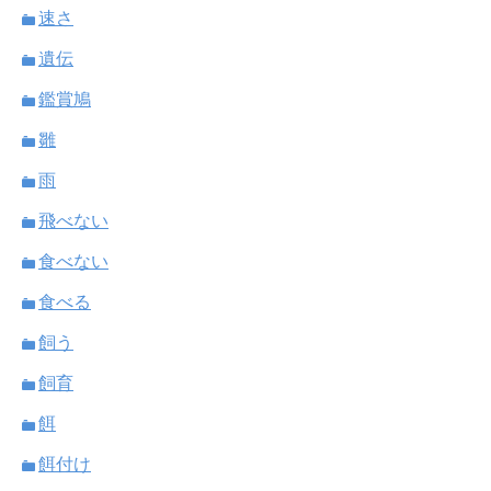
速さ
遺伝
鑑賞鳩
雛
雨
飛べない
食べない
食べる
飼う
飼育
餌
餌付け