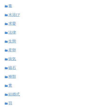
毒
水浴び
求愛
法律
生態
産卵
病気
磁石
種類
糞
結婚式
羽