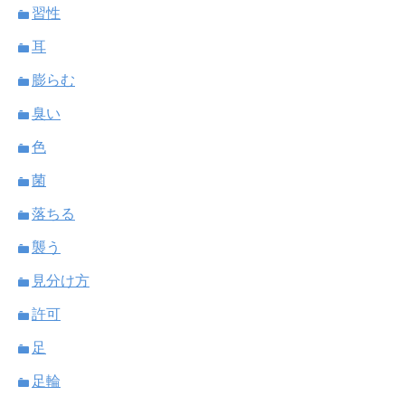
習性
耳
膨らむ
臭い
色
菌
落ちる
襲う
見分け方
許可
足
足輪