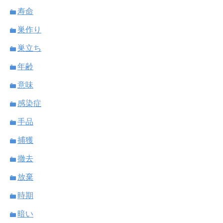
寿命
巣作り
巣立ち
年齢
意味
感染症
手品
捕獲
撤去
放棄
時期
暗い