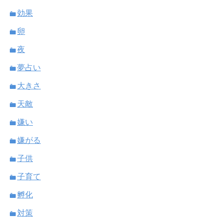
効果
卵
夜
夢占い
大きさ
天敵
嫌い
嫌がる
子供
子育て
孵化
対策