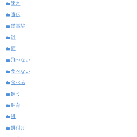
速さ
遺伝
鑑賞鳩
雛
雨
飛べない
食べない
食べる
飼う
飼育
餌
餌付け