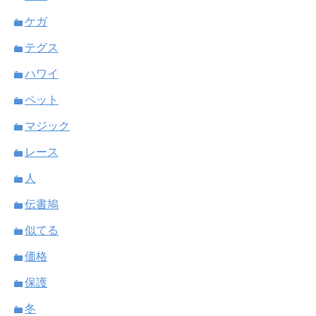
ケガ
テグス
ハワイ
ペット
マジック
レース
人
伝書鳩
似てる
価格
保護
冬