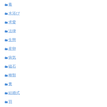
毒
水浴び
求愛
法律
生態
産卵
病気
磁石
種類
糞
結婚式
羽