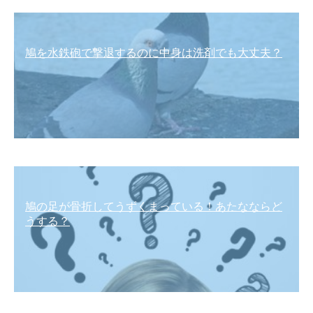
鳩を水鉄砲で撃退するのに中身は洗剤でも大丈夫？
鳩の足が骨折してうずくまっている！あたなならど
うする？