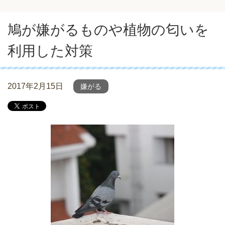
鳩が嫌がるものや植物の匂いを
利用した対策
2017年2月15日
嫌がる