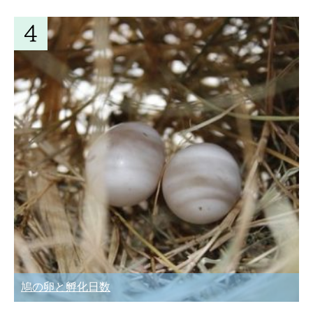
鳩の卵と孵化日数