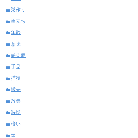
巣作り
巣立ち
年齢
意味
感染症
手品
捕獲
撤去
放棄
時期
暗い
毒