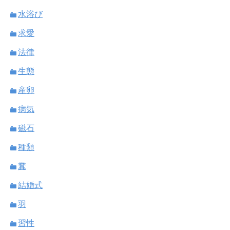
水浴び
求愛
法律
生態
産卵
病気
磁石
種類
糞
結婚式
羽
習性