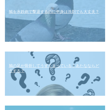
鳩を水鉄砲で撃退するのに中身は洗剤でも大丈夫？
鳩の足が骨折してうずくまっている！あたなならど
うする？