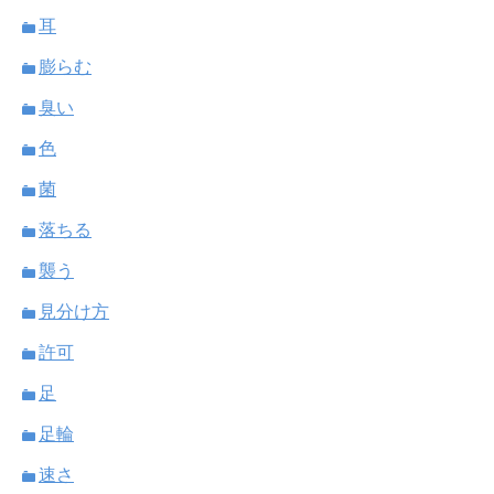
耳
膨らむ
臭い
色
菌
落ちる
襲う
見分け方
許可
足
足輪
速さ