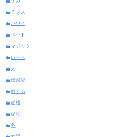
ケガ
テグス
ハワイ
ペット
マジック
レース
人
伝書鳩
似てる
価格
保護
冬
効果