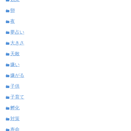
卵
夜
夢占い
大きさ
天敵
嫌い
嫌がる
子供
子育て
孵化
対策
寿命