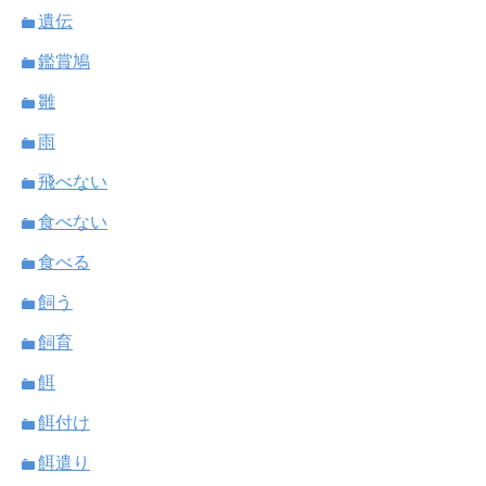
遺伝
鑑賞鳩
雛
雨
飛べない
食べない
食べる
飼う
飼育
餌
餌付け
餌遣り