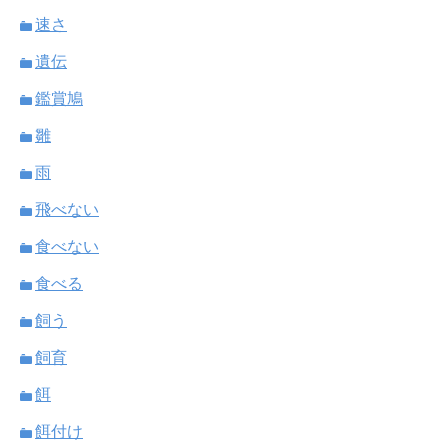
速さ
遺伝
鑑賞鳩
雛
雨
飛べない
食べない
食べる
飼う
飼育
餌
餌付け