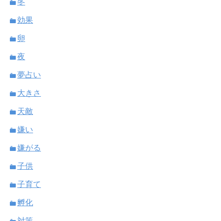
冬
効果
卵
夜
夢占い
大きさ
天敵
嫌い
嫌がる
子供
子育て
孵化
対策