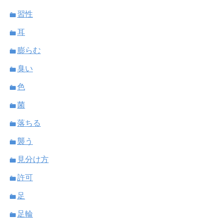
習性
耳
膨らむ
臭い
色
菌
落ちる
襲う
見分け方
許可
足
足輪