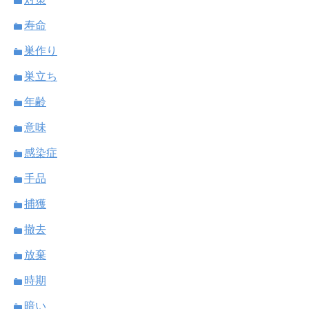
寿命
巣作り
巣立ち
年齢
意味
感染症
手品
捕獲
撤去
放棄
時期
暗い