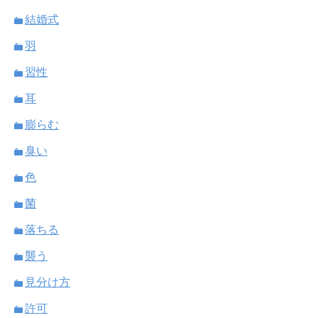
結婚式
羽
習性
耳
膨らむ
臭い
色
菌
落ちる
襲う
見分け方
許可