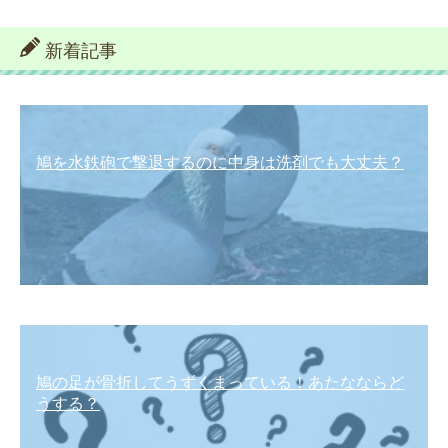
新着記事
鳩を水鉄砲で撃退するのに中身は洗剤でも大丈夫？
鳩の足が骨折してうずくまっている！あたなならど
うする？