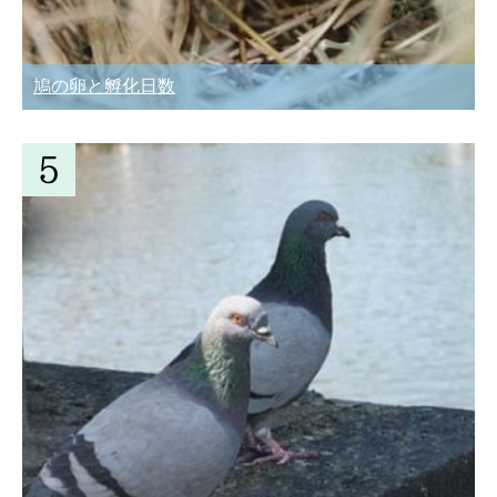
鳩の卵と孵化日数