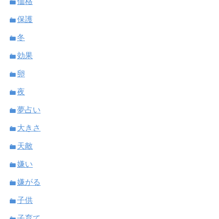
価格
保護
冬
効果
卵
夜
夢占い
大きさ
天敵
嫌い
嫌がる
子供
子育て