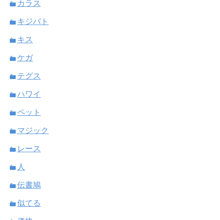
カラス
キジバト
キス
ケガ
テグス
ハワイ
ペット
マジック
レース
人
伝書鳩
似てる