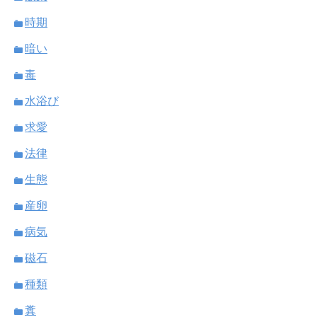
時期
暗い
毒
水浴び
求愛
法律
生態
産卵
病気
磁石
種類
糞