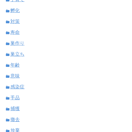
孵化
対策
寿命
巣作り
巣立ち
年齢
意味
感染症
手品
捕獲
撤去
放棄