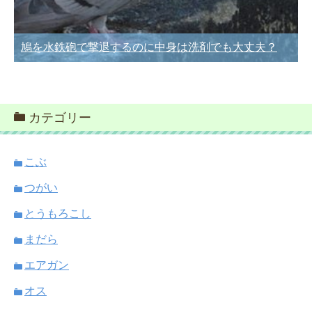
鳩を水鉄砲で撃退するのに中身は洗剤でも大丈夫？
カテゴリー
こぶ
つがい
とうもろこし
まだら
エアガン
オス