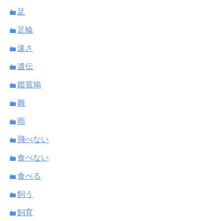
足
足輪
速さ
遺伝
鑑賞鳩
雛
雨
飛べない
食べない
食べる
飼う
飼育