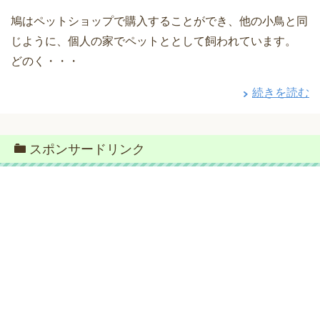
鳩はペットショップで購入することができ、他の小鳥と同
じように、個人の家でペットととして飼われています。
どのく・・・
続きを読む
スポンサードリンク