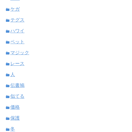
ケガ
テグス
ハワイ
ペット
マジック
レース
人
伝書鳩
似てる
価格
保護
冬