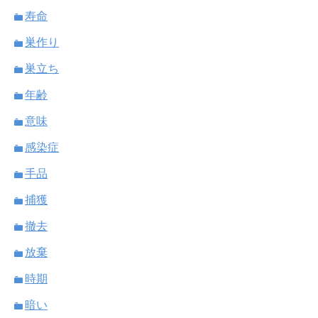
寿命
巣作り
巣立ち
年齢
意味
感染症
手品
捕獲
撤去
放棄
時期
暗い