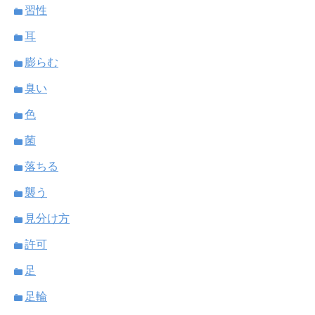
習性
耳
膨らむ
臭い
色
菌
落ちる
襲う
見分け方
許可
足
足輪