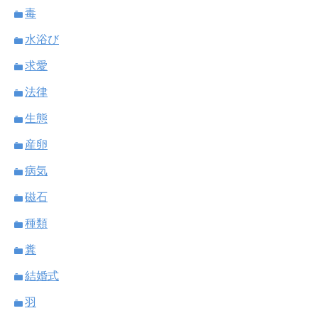
毒
水浴び
求愛
法律
生態
産卵
病気
磁石
種類
糞
結婚式
羽