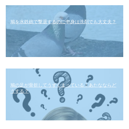
鳩を水鉄砲で撃退するのに中身は洗剤でも大丈夫？
鳩の足が骨折してうずくまっている！あたなならど
うする？