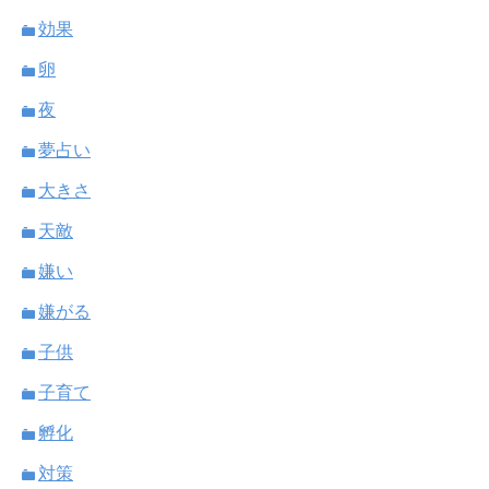
効果
卵
夜
夢占い
大きさ
天敵
嫌い
嫌がる
子供
子育て
孵化
対策