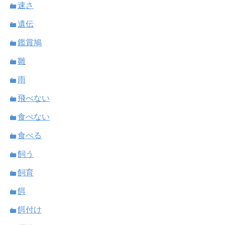
速さ
遺伝
鑑賞鳩
雛
雨
飛べない
食べない
食べる
飼う
飼育
餌
餌付け