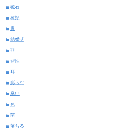
磁石
種類
糞
結婚式
羽
習性
耳
膨らむ
臭い
色
菌
落ちる