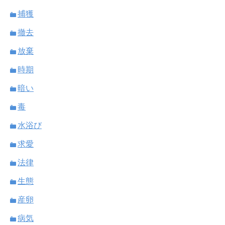
捕獲
撤去
放棄
時期
暗い
毒
水浴び
求愛
法律
生態
産卵
病気