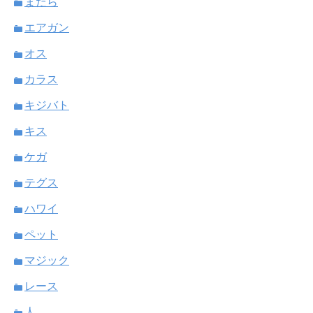
まだら
エアガン
オス
カラス
キジバト
キス
ケガ
テグス
ハワイ
ペット
マジック
レース
人