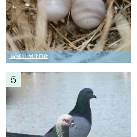
鳩の卵と孵化日数