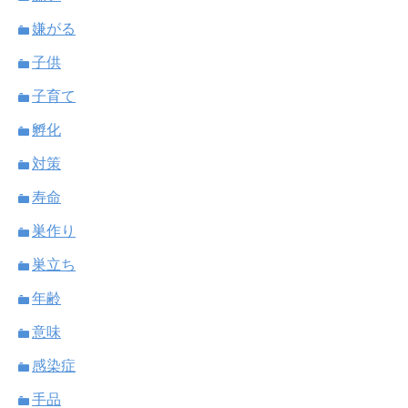
嫌がる
子供
子育て
孵化
対策
寿命
巣作り
巣立ち
年齢
意味
感染症
手品