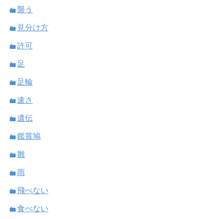
襲う
見分け方
許可
足
足輪
速さ
遺伝
鑑賞鳩
雛
雨
飛べない
食べない