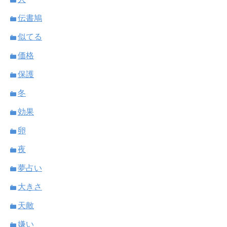
伝書鳩
似てる
価格
保護
冬
効果
卵
夜
夢占い
大きさ
天敵
嫌い