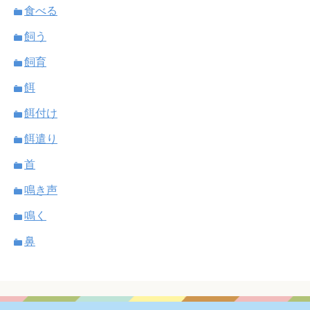
食べる
飼う
飼育
餌
餌付け
餌遣り
首
鳴き声
鳴く
鼻