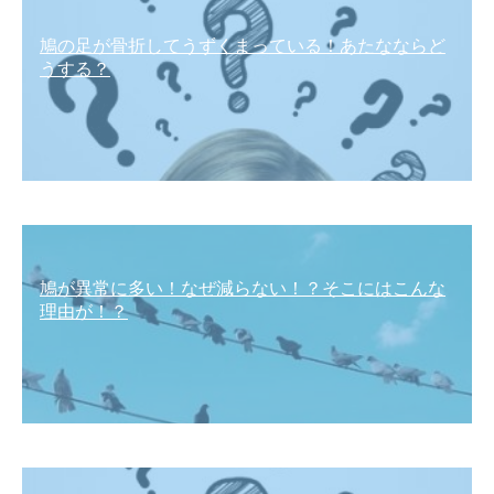
鳩の足が骨折してうずくまっている！あたなならど
うする？
鳩が異常に多い！なぜ減らない！？そこにはこんな
理由が！？